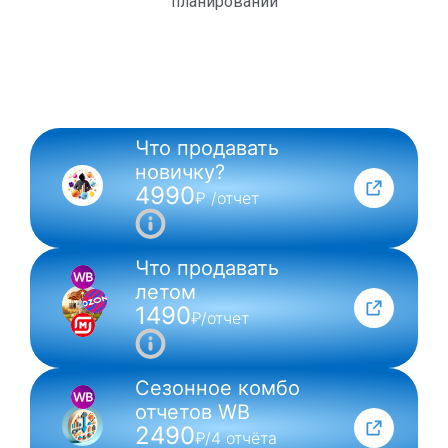
планирований
Что продавать
NEW
новичку?
4990
₽ /отчет
Что продавать
летом
1490
₽/отчет
Сезонное комбо
отчетов WB
2490
₽/4 отчёта