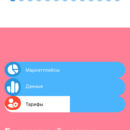
Маркетплейсы
Маркетплейсы
Данные
Данные
Тарифы
Тарифы