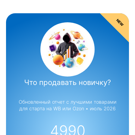
NEW
Что продавать новичку?
Обновленный отчет с лучшими товарами
для старта на WB или Ozon • июль 2026
4990