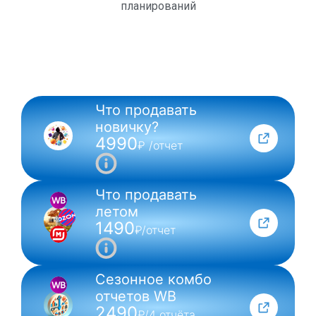
планирований
Что продавать
NEW
новичку?
4990
₽ /отчет
Что продавать
летом
1490
₽/отчет
Сезонное комбо
отчетов WB
2490
₽/4 отчёта