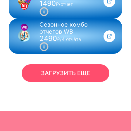
1490
₽/отчет
Сезонное комбо
отчетов WB
2490
₽/4 отчёта
ЗАГРУЗИТЬ ЕЩЕ