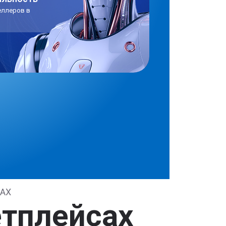
еллеров в
МАХ
етплейсах