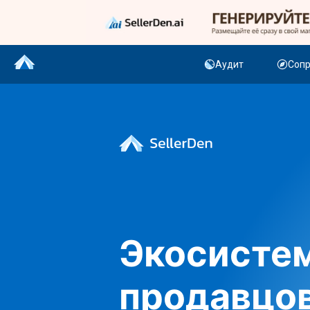
Аудит
Соп
Экосистем
продавцо