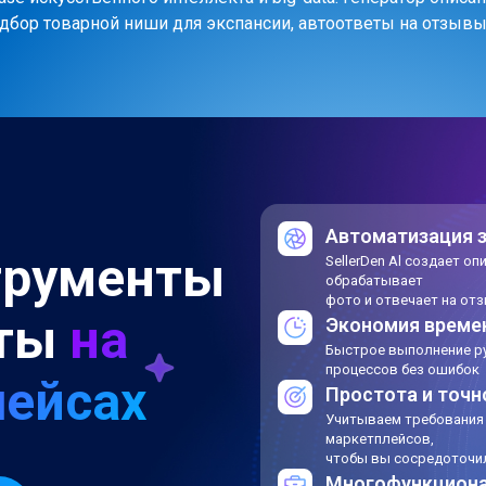
одбор товарной ниши для экспансии, автоответы на отзывы
Автоматизация 
трументы
SellerDen Al создает оп
обрабатывает
фото и отвечает на от
оты
на
Экономия време
Быстрое выполнение р
процессов без ошибок
ейсах
Простота и точн
Учитываем требования
маркетплейсов,
чтобы вы сосредоточил
Многофункцион