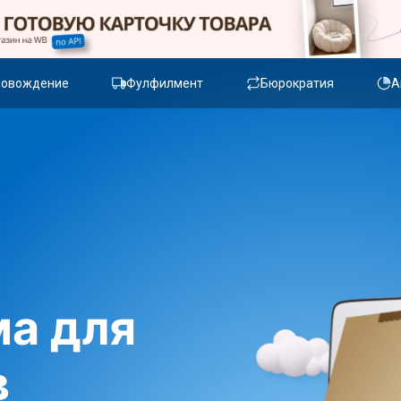
ровождение
Фулфилмент
Бюрократия
А
а для
в