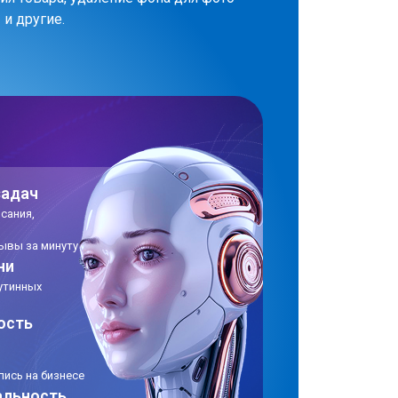
 и другие.
задач
исания,
зывы за минуту
ни
утинных
ость
ись на бизнесе
альность