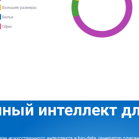
ный интеллект д
зе искусственного интеллекта и big-data: генератор описа