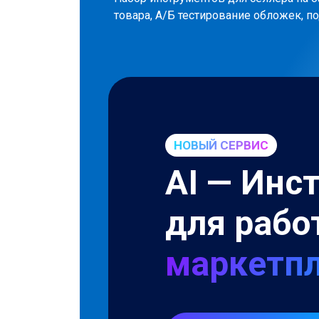
товара, А/Б тестирование обложек, п
НОВЫЙ СЕРВИС
AI — Инс
для раб
маркетпл