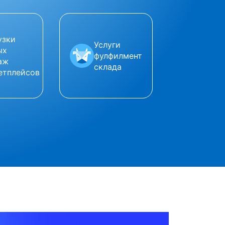
узки
Услуги
ых
фулфилмент
аж
склада
етплейсов