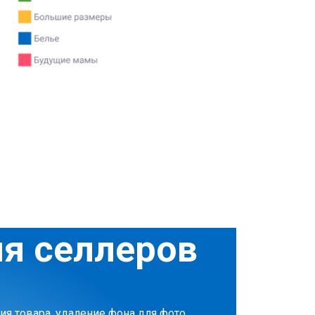
ля селлеров
ния товара, удаление фона для фото