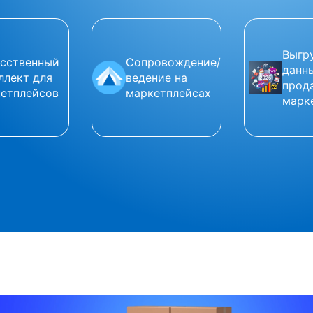
Выгр
сственный
Сопровождение/
данн
ллект для
ведение на
прод
етплейсов
маркетплейсах
марк