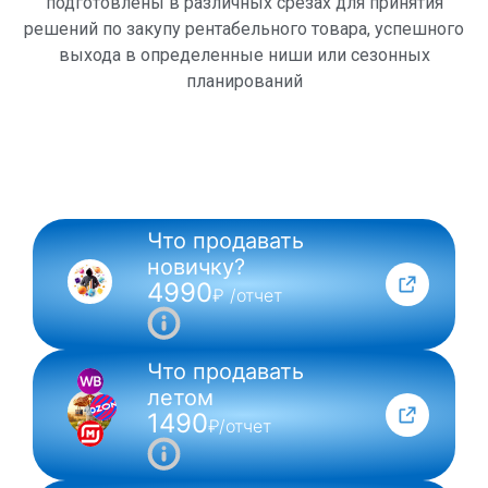
подготовлены в различных срезах для принятия
решений по закупу рентабельного товара, успешного
выхода в определенные ниши или сезонных
планирований
Что продавать
NEW
новичку?
4990
₽ /отчет
Что продавать
летом
1490
₽/отчет