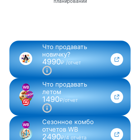
планирований
Что продавать
NEW
новичку?
4990
₽ /отчет
Что продавать
летом
1490
₽/отчет
Сезонное комбо
отчетов WB
2490
₽/4 отчёта