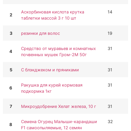
Аскорбиновая кислота крутка
14
2
таблетки массой 3 г 10 шт
3
резинки для волос
19
Средство от муравьев и комнатных
31
4
почвенных мушек Гром-2М 50г
5
С блэкджеком и пряниками
31
Ракушка для курей кормовая
31
6
подкормка 1кг
7
Микроудобрение Хелат железа, 10 г
31
Семена Огурец Малыши-карандаши
32
8
F1 самоопыляемые, 12 семян