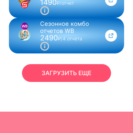
1490
₽/отчет
Сезонное комбо
отчетов WB
2490
₽/4 отчёта
ЗАГРУЗИТЬ ЕЩЕ