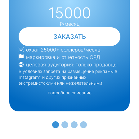
15000
₽/месяц
ЗАКАЗАТЬ
охват 25000+ селлеров/месяц
маркировка и отчетность ОРД
целевая аудитория: только продавцы
В условиях запрета на размещение рекламы в
Instagram* и других признанных
экстремистскими или нежелательными
соцсетях (с 1 сентября 2025 года), бизнесу
подробное описание
необходимы новые легальные и эффективные
каналы продвижения.
SellerFox — сервис внешней аналитики
маркетплейсов (https://sellerden.ru/sellerfox) с
многотысячной аудиторией активных
пользователей, сформировавшейся за 5 лет
успешной работы. С апреля 2025 года сервис
доступен всем желающим — бесплатная