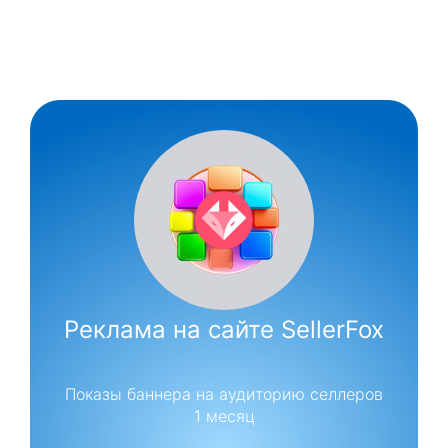
Реклама на сайте SellerFox
Показы баннера на аудиторию селлеров
1 месяц