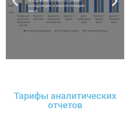
продавцов и товаров, с
продажами более 0 отражает
конкуренцию и монополизацию
ниши
Тарифы аналитических
отчетов