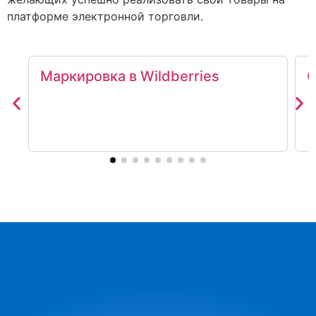
платформе электронной торговли.
Маркировка в Wildberries
О