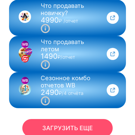
Что продавать
NEW
новичку?
4990
₽ /отчет
Что продавать
летом
1490
₽/отчет
Сезонное комбо
отчетов WB
2490
₽/4 отчёта
ЗАГРУЗИТЬ ЕЩЕ