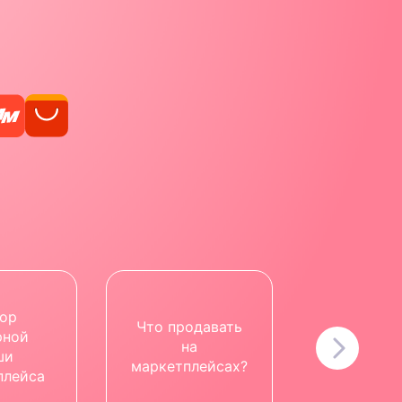
ор
Что продавать
Статист
рной
на
продаж
ши
маркетплейсах?
маркетпл
плейса