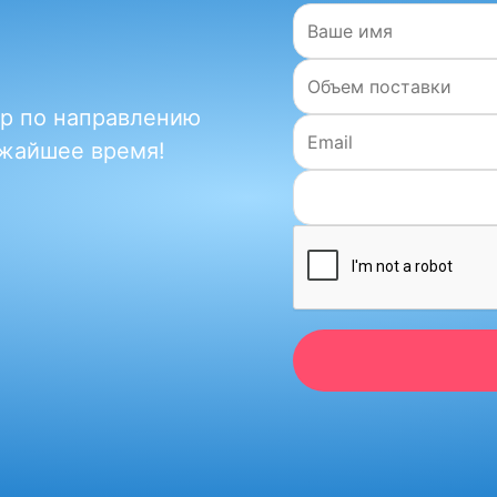
Имя:
и
Объем поставки:
ер по направлению
Email:
ижайшее время!