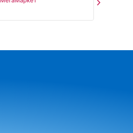
МегаМаркет