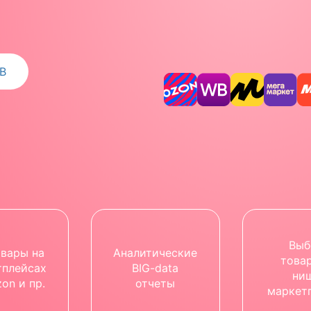
В
Выб
овары на
Аналитические
това
тплейсах
BIG-data
ни
on и пр.
отчеты
маркет