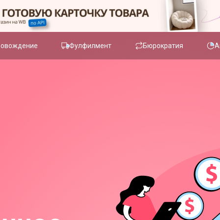
ровождение
Фулфилмент
Бюрократия
А