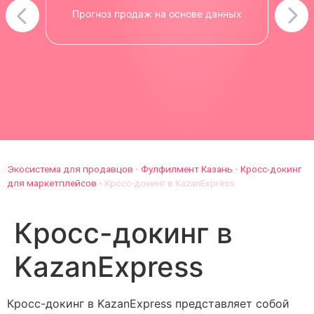
Прогноз продаж на основе данных
Экосистема для продавцов
•
Фулфилмент Казань
•
Кросс-докинг
для маркетплейсов
•
Кросс-докинг в KazanExpress
Кросс-докинг в
KazanExpress
Кросс-докинг в KazanExpress представляет собой