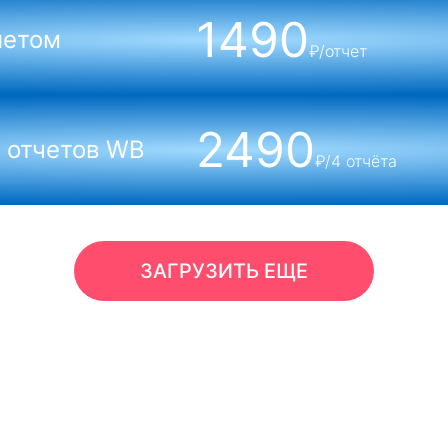
1490
летом
₽/отчет
2490
 отчетов WB
₽/4 отчёта
ЗАГРУЗИТЬ ЕЩЕ