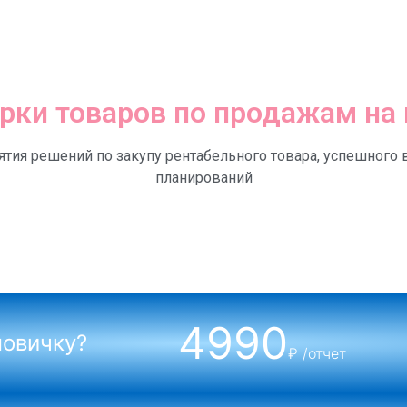
рки товаров по продажам на
ятия решений по закупу рентабельного товара, успешног
планирований
4990
новичку?
₽ /отчет