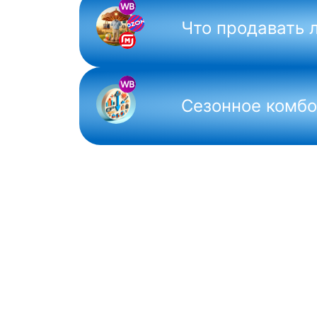
Что продавать 
Сезонное комбо