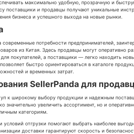
беспечивать максимально удобную, прозрачную и быстр
ису поставщики и продавцы получают уникальные инст
ения бизнеса и успешного выхода на новые рынки.
а
на современные потребности предпринимателей, заинте
товаров из Китая. Здесь продавцы могут оперативно р
ля покупателей, а поставщики — легко находить новых
 позволяет быстро ориентироваться в каталоге проду
ожностей и временных затрат.
вания SellerPanda для продав
оступ к широкому выбору продукции и надежным поста
ко значительно увеличить ассортимент, но и оперативн
личным категориям.
и условий отгрузки помогают выбрать наиболее выгодн
анизации доставки гарантируют скорость и безопаснос