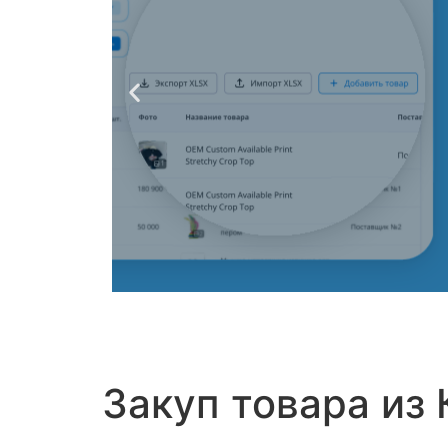
Прове
с
Закуп товара из