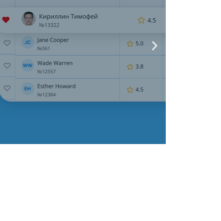
одавцы
ми