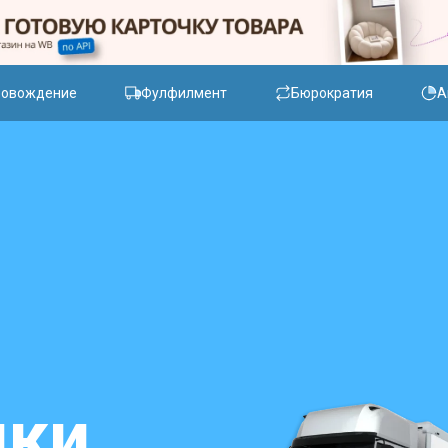
ровождение
Фулфилмент
Бюрократия
А
ики