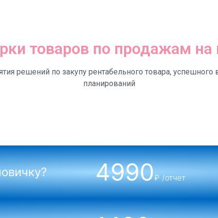
рки товаров по продажам на
ятия решений по закупу рентабельного товара, успешног
планирований
4990
новичку?
₽ /отчет