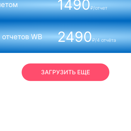
1490
летом
₽/отчет
2490
 отчетов WB
₽/4 отчёта
ЗАГРУЗИТЬ ЕЩЕ