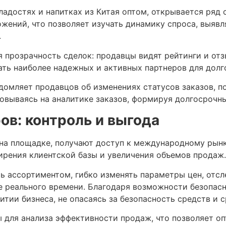
адостях и напитках из Китая оптом, открывается ряд
жений, что позволяет изучать динамику спроса, выявл
.
 прозрачность сделок: продавцы видят рейтинги и от
ть наиболее надежных и активных партнеров для долг
домляет продавцов об изменениях статусов заказов, п
новываясь на аналитике заказов, формируя долгосрочн
ов: контроль и выгода
на площадке, получают доступ к международному рынку
ирения клиентской базы и увеличения объемов продаж.
ть ассортиментом, гибко изменять параметры цен, отс
е реального времени. Благодаря возможности безопас
тии бизнеса, не опасаясь за безопасность средств и с
 для анализа эффективности продаж, что позволяет о