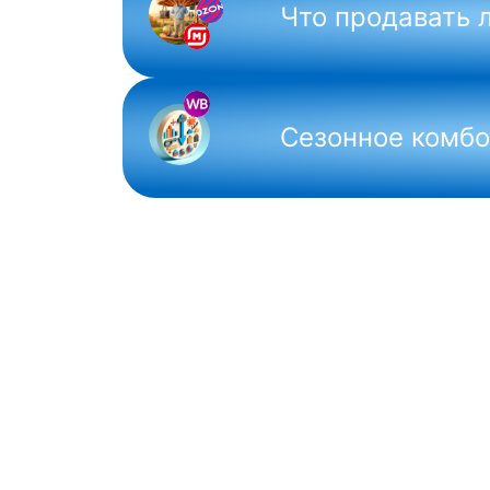
Что продавать 
Сезонное комбо