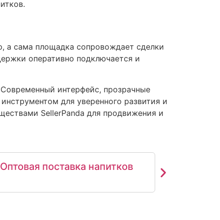
итков.
ю, а сама площадка сопровождает сделки
держки оперативно подключается и
. Современный интерфейс, прозрачные
инструментом для уверенного развития и
ществами SellerPanda для продвижения и
Оптовая поставка напитков
Произв
(без са