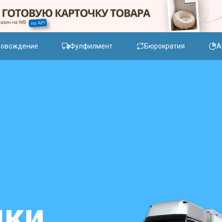
ровождение
Фулфилмент
Бюрократия
А
ики