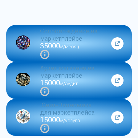
Сопровождение на
маркетплейсе
35000
₽/месяц
Аудит магазина на
маркетплейсе
15000
₽/аудит
Юнит-Экономика
для маркетплейса
15000
₽/услуга