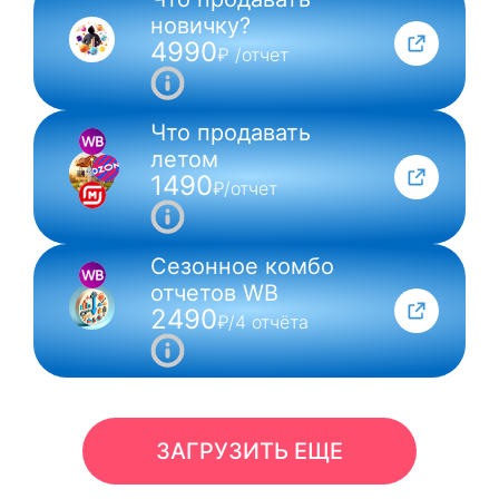
NEW
новичку?
4990
₽ /отчет
Что продавать
летом
1490
₽/отчет
Сезонное комбо
отчетов WB
2490
₽/4 отчёта
ЗАГРУЗИТЬ ЕЩЕ