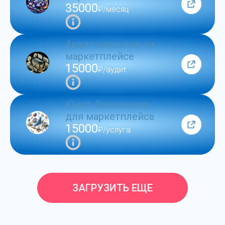
35000
₽/месяц
Аудит магазина на
маркетплейсе
15000
₽/аудит
Юнит-Экономика
для маркетплейса
15000
₽/услуга
ЗАГРУЗИТЬ ЕЩЕ