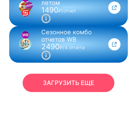
летом
1490
₽/отчет
Сезонное комбо
отчетов WB
2490
₽/4 отчёта
ЗАГРУЗИТЬ ЕЩЕ