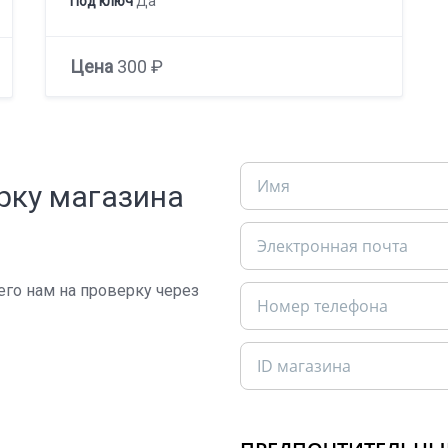
Под ключ
Да
Цена
300 ₽
рку магазина
 его нам на проверку через