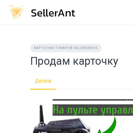
Skip
to
content
КАРТОЧКИ ТОВАРОВ WILDBERRIES
Продам карточку
Детали