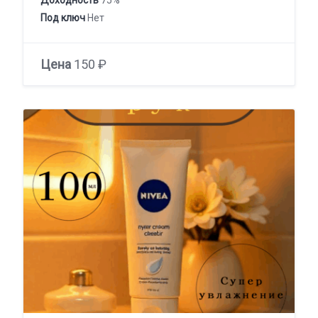
Доходность
75%
Под ключ
Нет
Цена
150 ₽