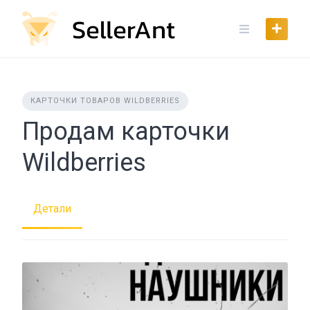
Skip
to
content
КАРТОЧКИ ТОВАРОВ WILDBERRIES
Продам карточки
Wildberries
Детали