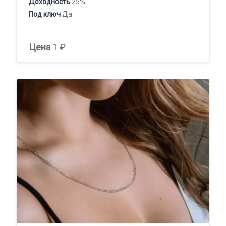
Доходность
25%
Под ключ
Да
Цена
1 ₽