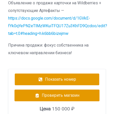
Объявление о продаже карточки на Wildberries +
сопутствующие Артефакты —
https://docs.google.com/document/d/1GVkE-
fYk0qYePN2eTlMzWKuiTFQU17Zu3KhFD9Qcdoo/edit?
tab=t.0#heading=h.k6bb6bizejmw
Причина продажи: фокус собственника на
ключевом направлении бизнеса!
Показать номер
Проверить магазин
Цена
150 000 ₽